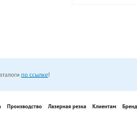
аталоги
по ссылке
!
а
Производство
Лазерная резка
Клиентам
Брен