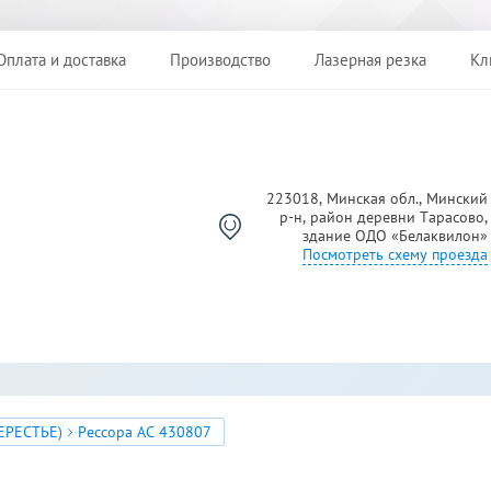
Оплата и доставка
Производство
Лазерная резка
Кл
223018, Минская обл., Минский
р-н, район деревни Тарасово,
Й
здание ОДО «Белаквилон»
Посмотреть схему проезда
ЕРЕСТЬЕ)
Рессора АС 430807