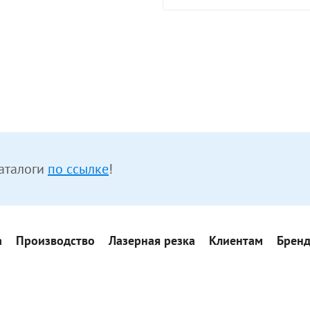
аталоги
по ссылке
!
а
Производство
Лазерная резка
Клиентам
Брен