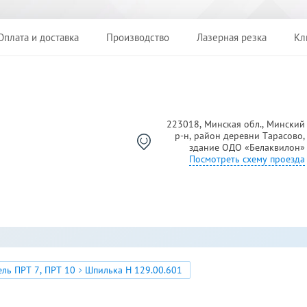
Оплата и доставка
Производство
Лазерная резка
Кл
223018, Минская обл., Минский
р-н, район деревни Тарасово,
Й
здание ОДО «Белаквилон»
Посмотреть схему проезда
ль ПРТ 7, ПРТ 10
Шпилька Н 129.00.601