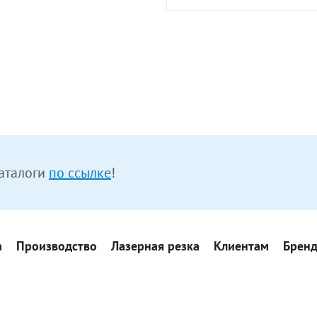
аталоги
по ссылке
!
а
Производство
Лазерная резка
Клиентам
Брен