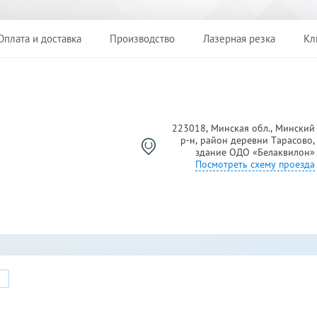
Оплата и доставка
Производство
Лазерная резка
Кл
223018, Минская обл., Минский
р-н, район деревни Тарасово,
Й
здание ОДО «Белаквилон»
Посмотреть схему проезда
7