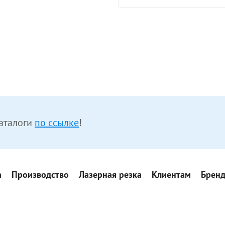
аталоги
по ссылке
!
а
Производство
Лазерная резка
Клиентам
Брен