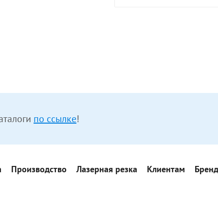
аталоги
по ссылке
!
а
Производство
Лазерная резка
Клиентам
Брен