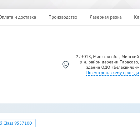
Оплата и доставка
Производство
Лазерная резка
Кл
223018, Минская обл., Минский
р-н, район деревни Тарасово,
Й
здание ОДО «Белаквилон»
Посмотреть схему проезда
б Class 9557100